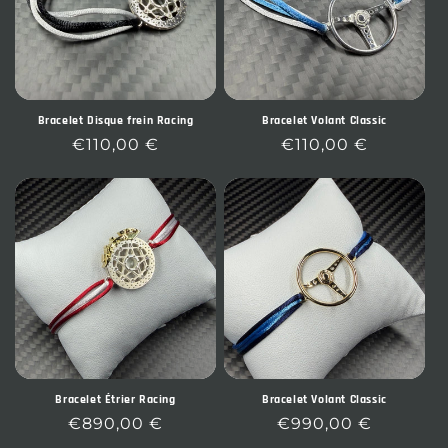
Bracelet Disque frein Racing
Bracelet Volant Classic
Prix
€110,00 €
Prix
€110,00 €
habituel
habituel
Bracelet Étrier Racing
Bracelet Volant Classic
Prix
€890,00 €
Prix
€990,00 €
habituel
habituel