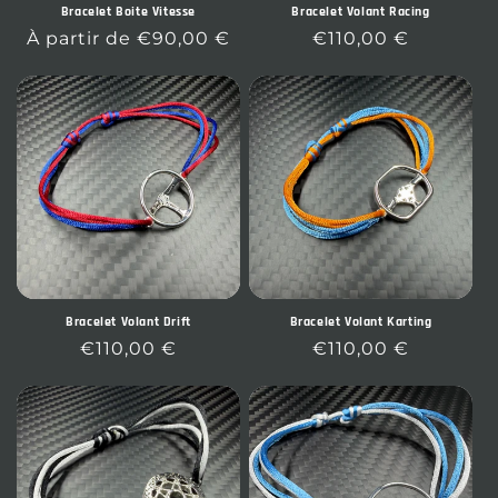
Bracelet Boite Vitesse
Bracelet Volant Racing
Prix
À partir de €90,00 €
Prix
€110,00 €
habituel
habituel
Bracelet Volant Drift
Bracelet Volant Karting
Prix
€110,00 €
Prix
€110,00 €
habituel
habituel