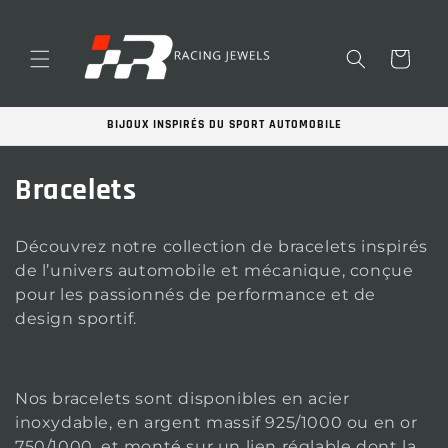
et
passer
au
contenu
Panier
BIJOUX INSPIRÉS DU SPORT AUTOMOBILE
C
Bracelets
o
Découvrez notre collection de bracelets inspirés
l
de l’univers automobile et mécanique, conçue
pour les passionnés de performance et de
l
design sportif.
e
c
Nos bracelets sont
disponibles en acier
t
inoxydable, en argent massif 925/1000 ou en or
750/1000, et monté sur un lien réglable dont la